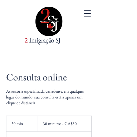
2
Imigração SJ
Consulta online
Assessoria especializada canadense, em qualquer
lugar do mundo: sua consulta está a apenas um
clique de distância.
30
minutos
30 min
3
30 minutos - CA$50
-
CA$50
0
m