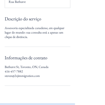
Rua Bathurst
i
n
Descrição do serviço
Assessoria especializada canadense, em qualquer
lugar do mundo: sua consulta está a apenas um
clique de distância.
Informações de contato
Bathurst St, Toronto, ON, Canada
416-457-7882
steven@2sjimmigration.com