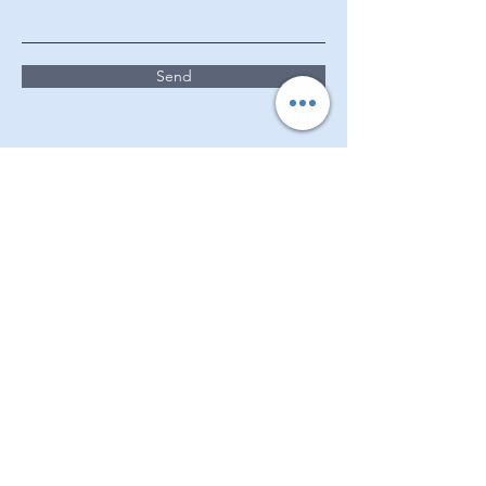
Send
Entre em contato conosco pelo WhatsApp.
Serviços de Imigração 2SJ
Faça do Canadá o seu lar.
+1 416 -457-788
steven@2sjimmigration.com